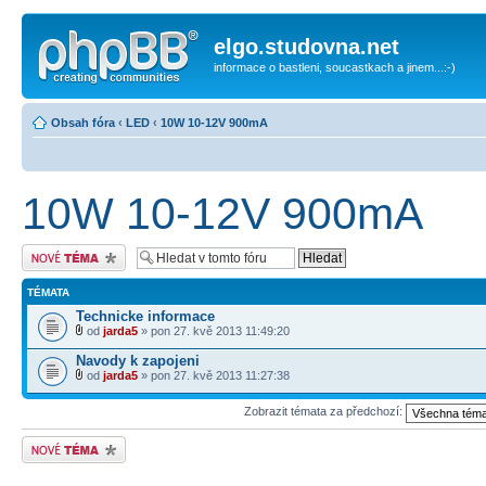
elgo.studovna.net
informace o bastleni, soucastkach a jinem...:-)
Obsah fóra
‹
LED
‹
10W 10-12V 900mA
10W 10-12V 900mA
Odeslat nové téma
TÉMATA
Technicke informace
od
jarda5
» pon 27. kvě 2013 11:49:20
Navody k zapojeni
od
jarda5
» pon 27. kvě 2013 11:27:38
Zobrazit témata za předchozí:
Odeslat nové téma