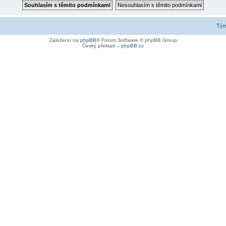
Tý
Založeno na
phpBB
® Forum Software © phpBB Group
Český překlad –
phpBB.cz