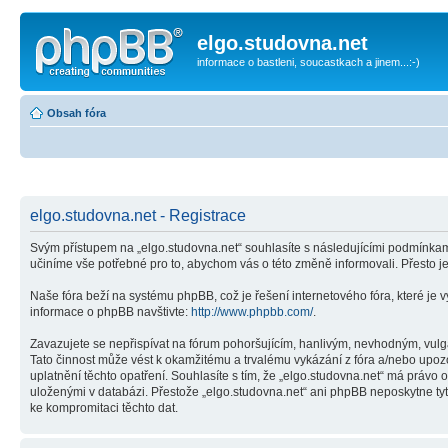
elgo.studovna.net
informace o bastleni, soucastkach a jinem...:-)
Obsah fóra
elgo.studovna.net - Registrace
Svým přístupem na „elgo.studovna.net“ souhlasíte s následujícími podmínkami
učiníme vše potřebné pro to, abychom vás o této změně informovali. Přesto 
Naše fóra beží na systému phpBB, což je řešení internetového fóra, které je v
informace o phpBB navštivte:
http://www.phpbb.com/
.
Zavazujete se nepřispívat na fórum pohoršujícím, hanlivým, nevhodným, vulgá
Tato činnost může vést k okamžitému a trvalému vykázání z fóra a/nebo upoz
uplatnění těchto opatření. Souhlasíte s tím, že „elgo.studovna.net“ má právo
uloženými v databázi. Přestože „elgo.studovna.net“ ani phpBB neposkytne tyt
ke kompromitaci těchto dat.