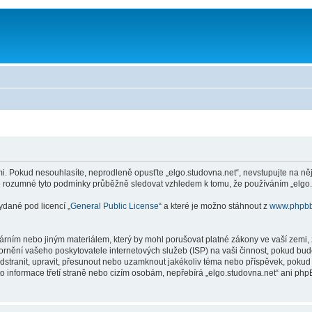
. Pokud nesouhlasíte, neprodleně opusťte „elgo.studovna.net“, nevstupujte na něj 
je rozumné tyto podmínky průběžně sledovat vzhledem k tomu, že používáním „elgo.s
ydané pod licencí „
General Public License
“ a které je možno stáhnout z
www.phpb
rním nebo jiným materiálem, který by mohl porušovat platné zákony ve vaší zemi, z
ornění vašeho poskytovatele internetových služeb (ISP) na vaši činnost, pokud bu
 odstranit, upravit, přesunout nebo uzamknout jakékoliv téma nebo příspěvek, pokud
o informace třetí straně nebo cizím osobám, nepřebírá „elgo.studovna.net“ ani php