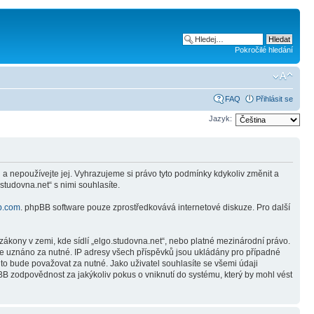
Pokročilé hledání
FAQ
Přihlásit se
Jazyk:
a nepoužívejte jej. Vyhrazujeme si právo tyto podmínky kdykoliv změnit a
tudovna.net“ s nimi souhlasíte.
b.com
. phpBB software pouze zprostředkovává internetové diskuze. Pro další
ákony v zemi, kde sídlí „elgo.studovna.net“, nebo platné mezinárodní právo.
de uznáno za nutné. IP adresy všech příspěvků jsou ukládány pro případné
 to bude považovat za nutné. Jako uživatel souhlasíte se všemi údaji
BB zodpovědnost za jakýkoliv pokus o vniknutí do systému, který by mohl vést