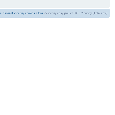
m
•
Smazat všechny cookies z fóra
• Všechny časy jsou v UTC + 2 hodiny [ Letní čas ]