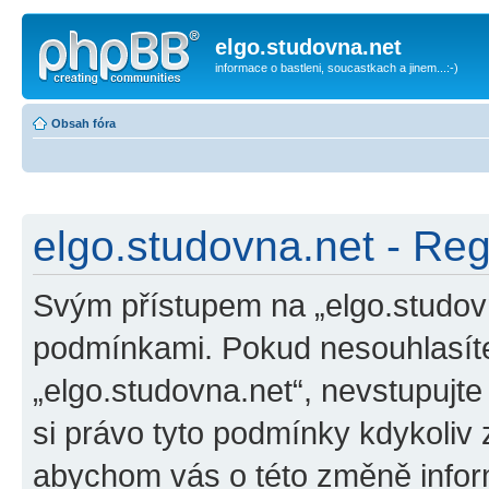
elgo.studovna.net
informace o bastleni, soucastkach a jinem...:-)
Obsah fóra
elgo.studovna.net - Reg
Svým přístupem na „elgo.studovn
podmínkami. Pokud nesouhlasíte
„elgo.studovna.net“, nevstupujte
si právo tyto podmínky kdykoliv 
abychom vás o této změně inform