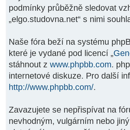
podmínky průběžně sledovat vz
„elgo.studovna.net“ s nimi souhla
Naše fóra beží na systému phpBB
které je vydané pod licencí „
Gene
stáhnout z
www.phpbb.com
. ph
internetové diskuze. Pro další i
http://www.phpbb.com/
.
Zavazujete se nepřispívat na fó
nevhodným, vulgárním nebo jiný