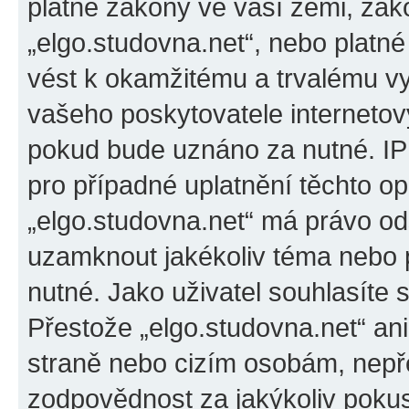
platné zákony ve vaší zemi, záko
„elgo.studovna.net“, nebo platn
vést k okamžitému a trvalému v
vašeho poskytovatele internetový
pokud bude uznáno za nutné. IP
pro případné uplatnění těchto op
„elgo.studovna.net“ má právo ods
uzamknout jakékoliv téma nebo 
nutné. Jako uživatel souhlasíte 
Přestože „elgo.studovna.net“ an
straně nebo cizím osobám, nepře
zodpovědnost za jakýkoliv pokus