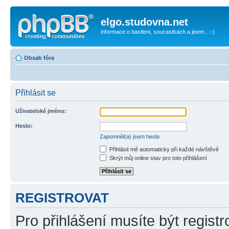
elgo.studovna.net
informace o bastleni, soucastkach a jinem...:-)
Obsah fóra
Přihlásit se
Uživatelské jméno:
Heslo:
Zapomněl(a) jsem heslo
Přihlásit mě automaticky při každé návštěvě
Skrýt můj online stav pro toto přihlášení
REGISTROVAT
Pro přihlášení musíte být registr