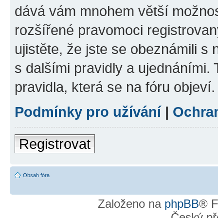
dává vám mnohem větší možnosti
rozšířené pravomoci registrovan
ujistěte, že jste se obeznámili s
s dalšími pravidly a ujednáními. T
pravidla, která se na fóru objeví.
Podmínky pro užívání
|
Ochra
Registrovat
Obsah fóra
Založeno na
phpBB
® F
Český př