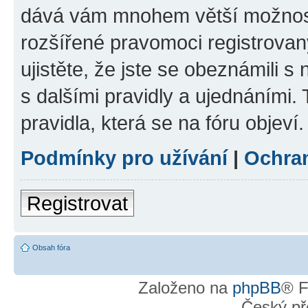
dává vám mnohem větší možnosti
rozšířené pravomoci registrovan
ujistěte, že jste se obeznámili s
s dalšími pravidly a ujednáními. T
pravidla, která se na fóru objeví.
Podmínky pro užívání
|
Ochra
Registrovat
Obsah fóra
Založeno na
phpBB
® F
Český př