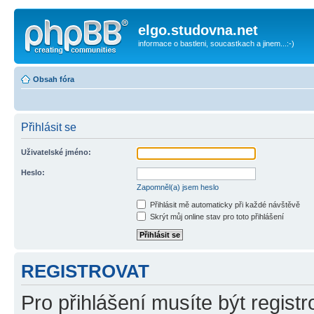
elgo.studovna.net
informace o bastleni, soucastkach a jinem...:-)
Obsah fóra
Přihlásit se
Uživatelské jméno:
Heslo:
Zapomněl(a) jsem heslo
Přihlásit mě automaticky při každé návštěvě
Skrýt můj online stav pro toto přihlášení
REGISTROVAT
Pro přihlášení musíte být registr