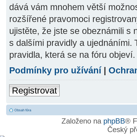
dává vám mnohem větší možnosti
rozšířené pravomoci registrovan
ujistěte, že jste se obeznámili s
s dalšími pravidly a ujednáními. T
pravidla, která se na fóru objeví.
Podmínky pro užívání
|
Ochra
Registrovat
Obsah fóra
Založeno na
phpBB
® F
Český př