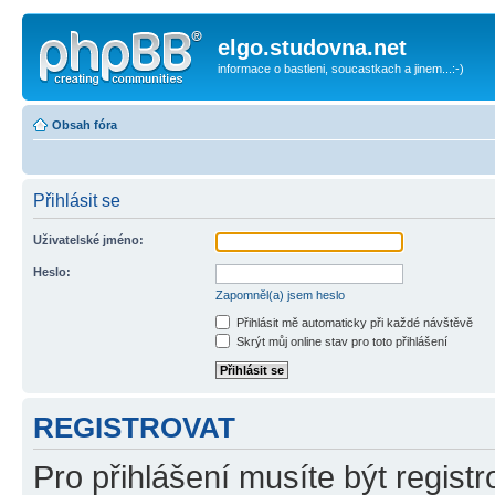
elgo.studovna.net
informace o bastleni, soucastkach a jinem...:-)
Obsah fóra
Přihlásit se
Uživatelské jméno:
Heslo:
Zapomněl(a) jsem heslo
Přihlásit mě automaticky při každé návštěvě
Skrýt můj online stav pro toto přihlášení
REGISTROVAT
Pro přihlášení musíte být registr