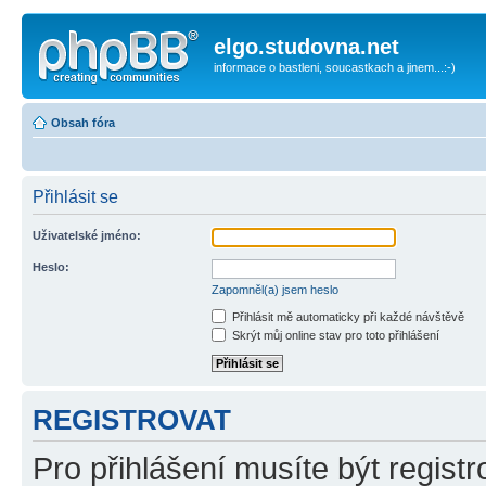
elgo.studovna.net
informace o bastleni, soucastkach a jinem...:-)
Obsah fóra
Přihlásit se
Uživatelské jméno:
Heslo:
Zapomněl(a) jsem heslo
Přihlásit mě automaticky při každé návštěvě
Skrýt můj online stav pro toto přihlášení
REGISTROVAT
Pro přihlášení musíte být registr