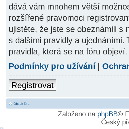
dává vám mnohem větší možnosti
rozšířené pravomoci registrovan
ujistěte, že jste se obeznámili s
s dalšími pravidly a ujednáními. T
pravidla, která se na fóru objeví.
Podmínky pro užívání
|
Ochra
Registrovat
Obsah fóra
Založeno na
phpBB
® F
Český př