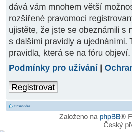
dává vám mnohem větší možnosti
rozšířené pravomoci registrovan
ujistěte, že jste se obeznámili s
s dalšími pravidly a ujednáními. T
pravidla, která se na fóru objeví.
Podmínky pro užívání
|
Ochra
Registrovat
Obsah fóra
Založeno na
phpBB
® F
Český př