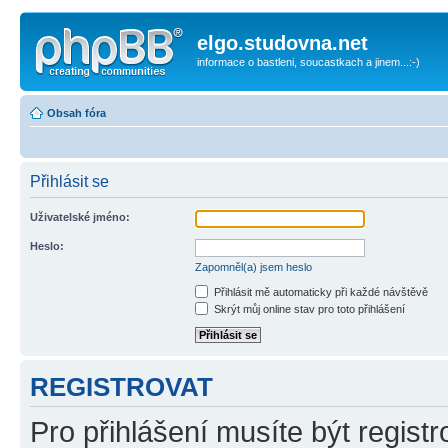
elgo.studovna.net
informace o bastleni, soucastkach a jinem...:-)
Obsah fóra
Přihlásit se
Uživatelské jméno:
Heslo:
Zapomněl(a) jsem heslo
Přihlásit mě automaticky při každé návštěvě
Skrýt můj online stav pro toto přihlášení
REGISTROVAT
Pro přihlášení musíte být registr