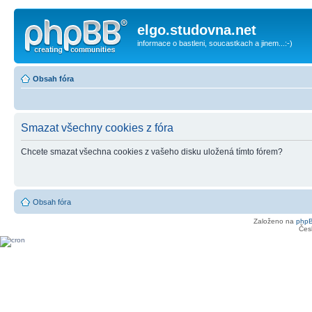
elgo.studovna.net
informace o bastleni, soucastkach a jinem...:-)
Obsah fóra
Smazat všechny cookies z fóra
Chcete smazat všechna cookies z vašeho disku uložená tímto fórem?
Obsah fóra
Založeno na
php
Čes