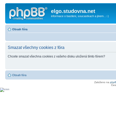
elgo.studovna.net
informace o bastleni, soucastkach a jinem...:-)
Obsah fóra
Smazat všechny cookies z fóra
Chcete smazat všechna cookies z vašeho disku uložená tímto fórem?
Obsah fóra
Založeno na
php
Čes