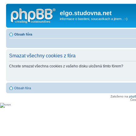
elgo.studovna.net
informace o bastleni, soucastkach a jinem...:-)
Obsah fóra
Smazat všechny cookies z fóra
Chcete smazat všechna cookies z vašeho disku uložená tímto fórem?
Obsah fóra
Založeno na
php
Čes