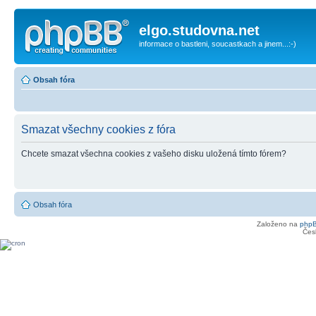
elgo.studovna.net
informace o bastleni, soucastkach a jinem...:-)
Obsah fóra
Smazat všechny cookies z fóra
Chcete smazat všechna cookies z vašeho disku uložená tímto fórem?
Obsah fóra
Založeno na
php
Čes