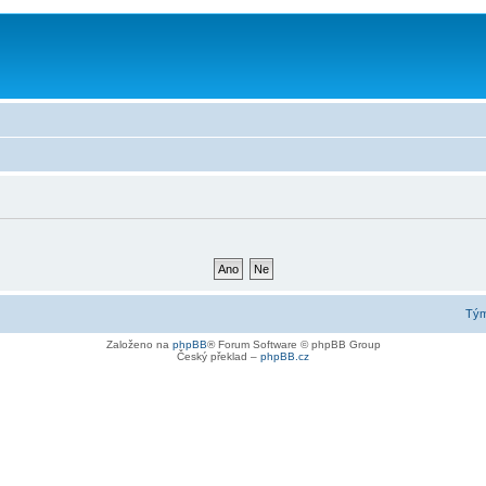
Tý
Založeno na
phpBB
® Forum Software © phpBB Group
Český překlad –
phpBB.cz