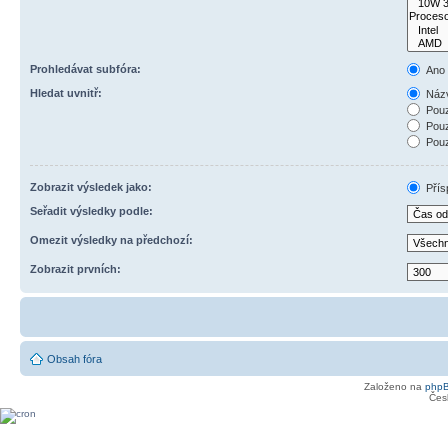
Prohledávat subfóra:
Ano
Hledat uvnitř:
Názv
Pouz
Pouz
Pouz
Zobrazit výsledek jako:
Přís
Seřadit výsledky podle:
Omezit výsledky na předchozí:
Zobrazit prvních:
Obsah fóra
Založeno na
php
Čes