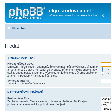
elgo.studovna.net
informace o bastleni, soucastkach a jinem...:-)
Obsah fóra
Hledat
VYHLEDÁVANÝ TEXT
Hledat klíčová slova:
Umístění
+
před slovem znamená, že slovo musí být ve výsledku přítomno,
Hled
a
-
znamená, že slovo nemá být ve výsledku přítomno. Pokud chcete, aby
stačila shoda pouze s jedním z více slov, umístěte je do závorek oddělené
Hled
znakem
|
. Použitím * nahradíte část slova
Vyhledat autora:
Zadáním * nahradíte část slova
NASTAVENÍ VYHLEDÁVÁNÍ
Prohledávat fóra:
Zvolte fórum nebo fóra, ve kterých chcete vyhledávat. Subfóra jsou
prohledávána automaticky, pokud nezvolíte jinak.