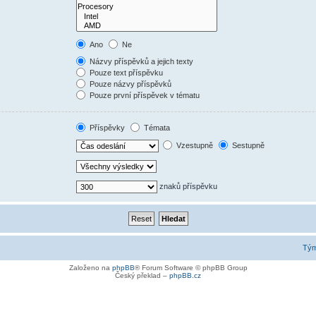
Ano
Ne
Názvy příspěvků a jejich texty
Pouze text příspěvku
Pouze názvy příspěvků
Pouze první příspěvek v tématu
Příspěvky
Témata
Vzestupně
Sestupně
znaků příspěvku
Tý
Založeno na
phpBB
® Forum Software © phpBB Group
Český překlad –
phpBB.cz