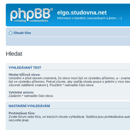
elgo.studovna.net
informace o bastleni, soucastkach a jinem...:-)
Obsah fóra
Hledat
VYHLEDÁVANÝ TEXT
Hledat klíčová slova:
Umístění
+
před slovem znamená, že slovo musí být ve výsledku přítomno, a
-
znamen
být ve výsledku přítomno. Pokud chcete, aby stačila shoda pouze s jedním z více slov
závorek oddělené znakem
|
. Použitím * nahradíte část slova
Vyhledat autora:
Zadáním * nahradíte část slova
NASTAVENÍ VYHLEDÁVÁNÍ
Prohledávat fóra:
Zvolte fórum nebo fóra, ve kterých chcete vyhledávat. Subfóra jsou prohledávána aut
nezvolíte jinak.