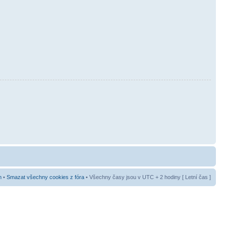
m
•
Smazat všechny cookies z fóra
• Všechny časy jsou v UTC + 2 hodiny [ Letní čas ]