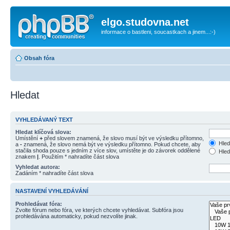
elgo.studovna.net
informace o bastleni, soucastkach a jinem...:-)
Obsah fóra
Hledat
VYHLEDÁVANÝ TEXT
Hledat klíčová slova:
Umístění
+
před slovem znamená, že slovo musí být ve výsledku přítomno,
Hled
a
-
znamená, že slovo nemá být ve výsledku přítomno. Pokud chcete, aby
stačila shoda pouze s jedním z více slov, umístěte je do závorek oddělené
Hled
znakem
|
. Použitím * nahradíte část slova
Vyhledat autora:
Zadáním * nahradíte část slova
NASTAVENÍ VYHLEDÁVÁNÍ
Prohledávat fóra:
Zvolte fórum nebo fóra, ve kterých chcete vyhledávat. Subfóra jsou
prohledávána automaticky, pokud nezvolíte jinak.