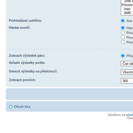
Prohledávat subfóra:
Ano
Hledat uvnitř:
Názv
Pouz
Pouz
Pouz
Zobrazit výsledek jako:
Přís
Seřadit výsledky podle:
Omezit výsledky na předchozí:
Zobrazit prvních:
Obsah fóra
Založeno na
php
Čes