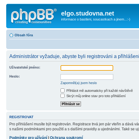
elgo.studovna.net
informace o bastleni, soucastkach a jinem...:-)
Obsah fóra
Administrátor vyžaduje, abyste byli registrováni a přihlášeni
Uživatelské jméno:
Heslo:
Zapomněl(a) jsem heslo
Přihlásit mě automaticky při každé návštěvě
Skrýt můj online stav pro toto přihlášení
REGISTROVAT
Pro přihlášení musíte být registrován. Registrace trvá jen pár vteřin a dává 
s našimi podmínkami pro použití a s dalšími pravidly a ujednáními. Také se ujist
Podmínky pro užívání
|
Ochrana soukromí