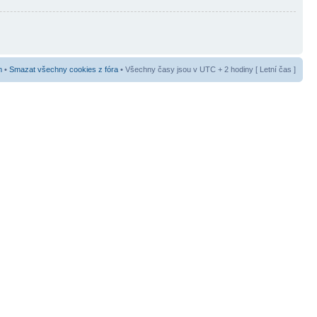
m
•
Smazat všechny cookies z fóra
• Všechny časy jsou v UTC + 2 hodiny [ Letní čas ]