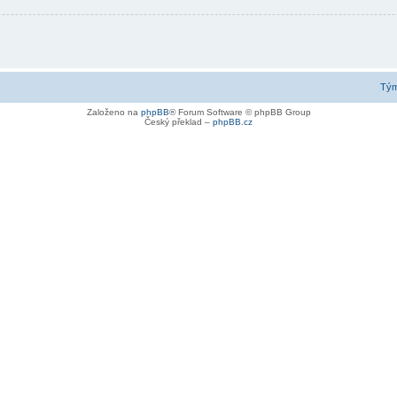
Tý
Založeno na
phpBB
® Forum Software © phpBB Group
Český překlad –
phpBB.cz