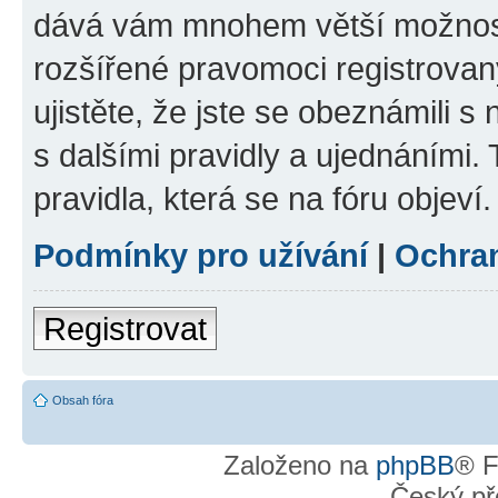
dává vám mnohem větší možnosti
rozšířené pravomoci registrovan
ujistěte, že jste se obeznámili s
s dalšími pravidly a ujednáními. T
pravidla, která se na fóru objeví.
Podmínky pro užívání
|
Ochra
Registrovat
Obsah fóra
Založeno na
phpBB
® F
Český př