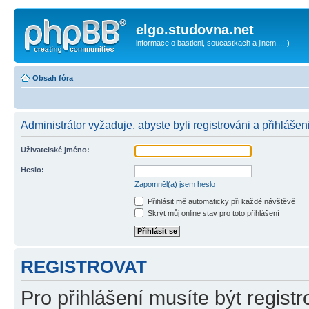
elgo.studovna.net
informace o bastleni, soucastkach a jinem...:-)
Obsah fóra
Administrátor vyžaduje, abyste byli registrováni a přihlášen
Uživatelské jméno:
Heslo:
Zapomněl(a) jsem heslo
Přihlásit mě automaticky při každé návštěvě
Skrýt můj online stav pro toto přihlášení
REGISTROVAT
Pro přihlášení musíte být registr