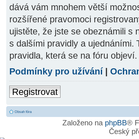
dává vám mnohem větší možnosti
rozšířené pravomoci registrovan
ujistěte, že jste se obeznámili s
s dalšími pravidly a ujednáními. T
pravidla, která se na fóru objeví.
Podmínky pro užívání
|
Ochra
Registrovat
Obsah fóra
Založeno na
phpBB
® F
Český př