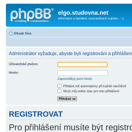
elgo.studovna.net
informace o bastleni, soucastkach a jinem...:-)
Obsah fóra
Administrátor vyžaduje, abyste byli registrováni a přihlášen
Uživatelské jméno:
Heslo:
Zapomněl(a) jsem heslo
Přihlásit mě automaticky při každé návštěvě
Skrýt můj online stav pro toto přihlášení
REGISTROVAT
Pro přihlášení musíte být registr