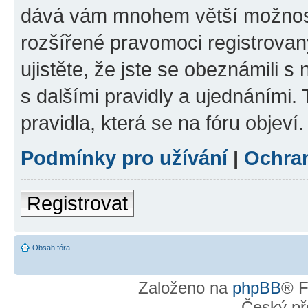
dává vám mnohem větší možnosti
rozšířené pravomoci registrovan
ujistěte, že jste se obeznámili s
s dalšími pravidly a ujednáními. T
pravidla, která se na fóru objeví.
Podmínky pro užívání
|
Ochra
Registrovat
Obsah fóra
Založeno na
phpBB
® F
Český př