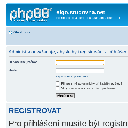
elgo.studovna.net
informace o bastleni, soucastkach a jinem...:-)
Obsah fóra
Administrátor vyžaduje, abyste byli registrováni a přihlášen
Uživatelské jméno:
Heslo:
Zapomněl(a) jsem heslo
Přihlásit mě automaticky při každé návštěvě
Skrýt můj online stav pro toto přihlášení
REGISTROVAT
Pro přihlášení musíte být registr