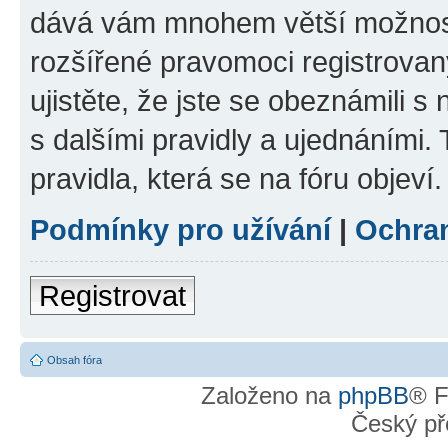
dává vám mnohem větší možnosti
rozšířené pravomoci registrovan
ujistěte, že jste se obeznámili s
s dalšími pravidly a ujednáními. T
pravidla, která se na fóru objeví.
Podmínky pro užívání
|
Ochra
Registrovat
Obsah fóra
Založeno na
phpBB
® F
Český př