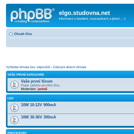
elgo.studovna.net
informace o bastleni, soucastkach a jinem...:-)
Obsah fóra
Vyhledat témata bez odpovědí
•
Zobrazit aktivní témata
VAŠE PRVNÍ KATEGORIE
Vaše první fórum
Popis vašeho prvního fóra.
Moderátor:
jarda5
LED
10W 10-12V 900mA
10W 30-36V 300mA
PROCESORY