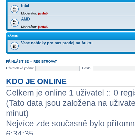
Intel
Moderátor:
jarda5
AMD
Moderátor:
jarda5
FÓRUM
Vase nabidky pro nas prodej na Aukru
PŘIHLÁSIT SE
•
REGISTROVAT
Uživatelské jméno:
Heslo:
KDO JE ONLINE
Celkem je online
1
uživatel :: 0 re
(Tato data jsou založena na uživatel
minut)
Nejvíce zde současně bylo přítom
6:34:35