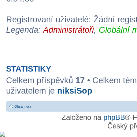
Registrovaní uživatelé: Žádní regis
Legenda:
Administrátoři
,
Globální 
STATISTIKY
Celkem příspěvků
17
• Celkem té
uživatelem je
niksiSop
Obsah fóra
Založeno na
phpBB
® F
Český př