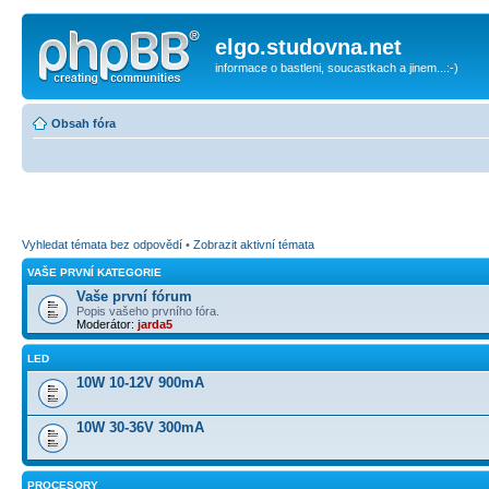
elgo.studovna.net
informace o bastleni, soucastkach a jinem...:-)
Obsah fóra
Vyhledat témata bez odpovědí
•
Zobrazit aktivní témata
VAŠE PRVNÍ KATEGORIE
Vaše první fórum
Popis vašeho prvního fóra.
Moderátor:
jarda5
LED
10W 10-12V 900mA
10W 30-36V 300mA
PROCESORY