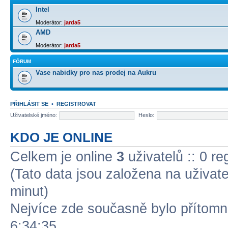
Intel
Moderátor:
jarda5
AMD
Moderátor:
jarda5
FÓRUM
Vase nabidky pro nas prodej na Aukru
PŘIHLÁSIT SE
•
REGISTROVAT
Uživatelské jméno:
Heslo:
KDO JE ONLINE
Celkem je online
3
uživatelů :: 0 r
(Tato data jsou založena na uživatel
minut)
Nejvíce zde současně bylo přítom
6:34:35