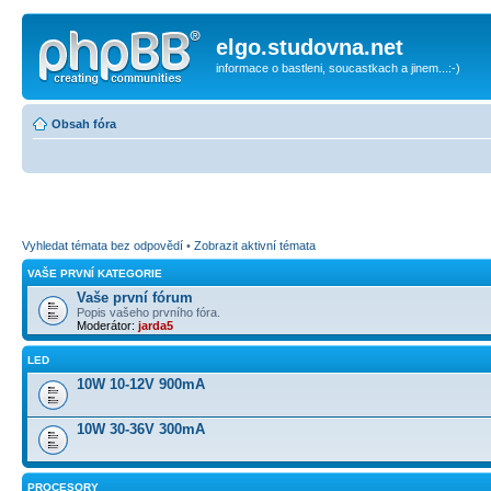
elgo.studovna.net
informace o bastleni, soucastkach a jinem...:-)
Obsah fóra
Vyhledat témata bez odpovědí
•
Zobrazit aktivní témata
VAŠE PRVNÍ KATEGORIE
Vaše první fórum
Popis vašeho prvního fóra.
Moderátor:
jarda5
LED
10W 10-12V 900mA
10W 30-36V 300mA
PROCESORY