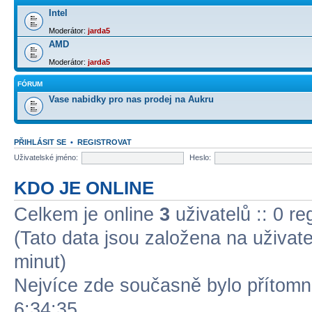
Intel
Moderátor:
jarda5
AMD
Moderátor:
jarda5
FÓRUM
Vase nabidky pro nas prodej na Aukru
PŘIHLÁSIT SE
•
REGISTROVAT
Uživatelské jméno:
Heslo:
KDO JE ONLINE
Celkem je online
3
uživatelů :: 0 r
(Tato data jsou založena na uživatel
minut)
Nejvíce zde současně bylo přítom
6:34:35