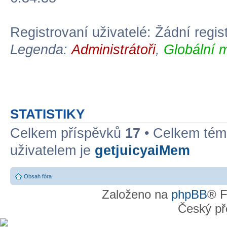
Registrovaní uživatelé: Žádní regis
Legenda:
Administrátoři
,
Globální 
STATISTIKY
Celkem příspěvků
17
• Celkem té
uživatelem je
getjuicyaiMem
Obsah fóra
Založeno na
phpBB
® F
Český př