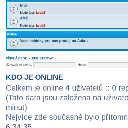
Intel
Moderátor:
jarda5
AMD
Moderátor:
jarda5
FÓRUM
Vase nabidky pro nas prodej na Aukru
PŘIHLÁSIT SE
•
REGISTROVAT
Uživatelské jméno:
Heslo:
KDO JE ONLINE
Celkem je online
4
uživatelů :: 0 r
(Tato data jsou založena na uživatel
minut)
Nejvíce zde současně bylo přítom
6:34:35