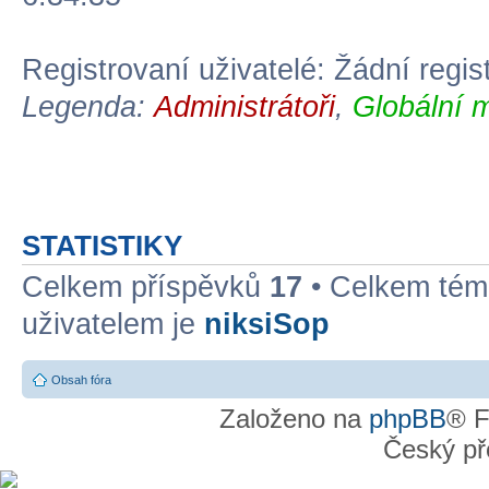
Registrovaní uživatelé: Žádní regis
Legenda:
Administrátoři
,
Globální 
STATISTIKY
Celkem příspěvků
17
• Celkem té
uživatelem je
niksiSop
Obsah fóra
Založeno na
phpBB
® F
Český př