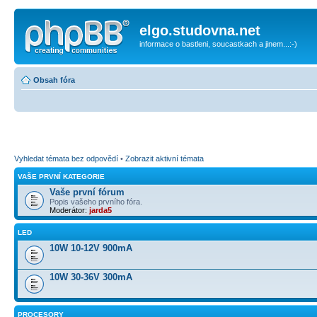
elgo.studovna.net
informace o bastleni, soucastkach a jinem...:-)
Obsah fóra
Vyhledat témata bez odpovědí
•
Zobrazit aktivní témata
VAŠE PRVNÍ KATEGORIE
Vaše první fórum
Popis vašeho prvního fóra.
Moderátor:
jarda5
LED
10W 10-12V 900mA
10W 30-36V 300mA
PROCESORY