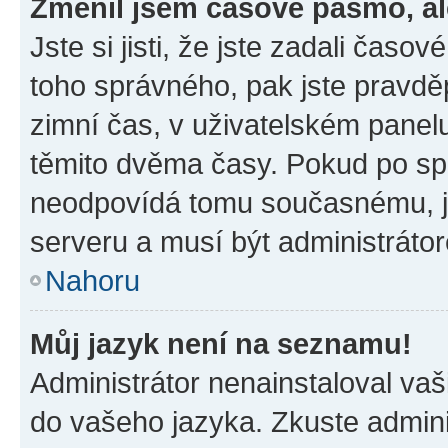
Změnil jsem časové pásmo, ale
Jste si jisti, že jste zadali časo
toho správného, pak jste pravdě
zimní čas, v uživatelském pane
těmito dvěma časy. Pokud po s
neodpovídá tomu současnému, j
serveru a musí být administráto
Nahoru
Můj jazyk není na seznamu!
Administrátor nenainstaloval vaši
do vašeho jazyka. Zkuste admini