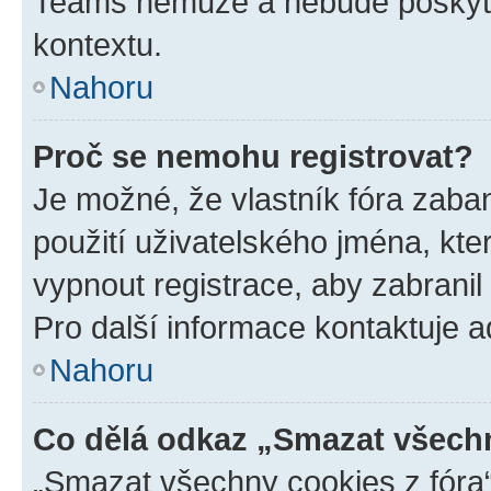
Teams nemůže a nebude poskyto
kontextu.
Nahoru
Proč se nemohu registrovat?
Je možné, že vlastník fóra zaba
použití uživatelského jména, které
vypnout registrace, aby zabrani
Pro další informace kontaktuje ad
Nahoru
Co dělá odkaz „Smazat všechn
„Smazat všechny cookies z fóra“