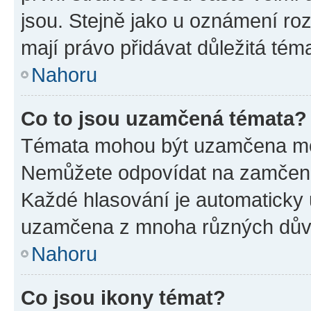
jsou. Stejně jako u oznámení rozh
mají právo přidávat důležitá tém
Nahoru
Co to jsou uzamčená témata?
Témata mohou být uzamčena mo
Nemůžete odpovídat na zamčená 
Každé hlasování je automatick
uzamčena z mnoha různých dův
Nahoru
Co jsou ikony témat?