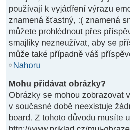
používají k vyjádření výrazu emo
znamená šťastný, :( znamená sm
můžete prohlédnout přes příspěv
smajlíky nezneužívat, aby se př
může také případně váš příspěv
Nahoru
Mohu přidávat obrázky?
Obrázky se mohou zobrazovat ve
v současné době neexistuje žád
board. Z tohoto důvodu musíte u
http://www.priklad.cz/muj-obraz