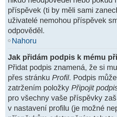
příspěvek (ti by měli sami zanec
uživatelé nemohou příspěvek sma
odpověděl.
Nahoru
Jak přidám podpis k mému př
Přidat podpis znamená, že si mus
přes stránku
Profil
. Podpis může
zatržením položky
Připojit podpi
pro všechny vaše příspěvky zašk
v nastavení profilu (je možné n