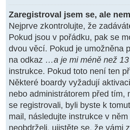
Zaregistroval jsem se, ale nem
Nejprve zkontrolujte, že zadávát
Pokud jsou v pořádku, pak se mo
dvou věcí. Pokud je umožněna pod
na odkaz
…a je mi méně než 13 
instrukce. Pokud toto není ten p
Některé boardy vyžadují aktivac
nebo administrátorem před tím, n
se registrovali, byli byste k tom
mail, následujte instrukce v něm
neobdrželi, ujistěte se, že vámi