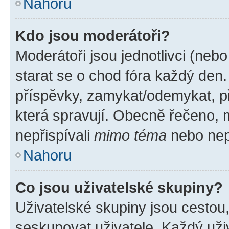
Nahoru
Kdo jsou moderátoři?
Moderátoři jsou jednotlivci (nebo 
starat se o chod fóra každý den
příspěvky, zamykat/odemykat, p
která spravují. Obecně řečeno, m
nepřispívali
mimo téma
nebo nepř
Nahoru
Co jsou uživatelské skupiny?
Uživatelské skupiny jsou cestou
seskupovat uživatele. Každý uživ