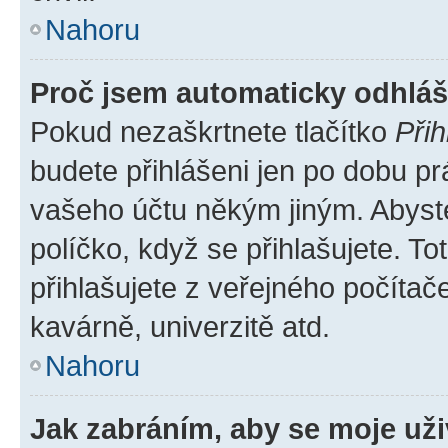
Nahoru
Proč jsem automaticky odhlá
Pokud nezaškrtnete tlačítko
Přih
budete přihlášeni jen po dobu pr
vašeho účtu někým jiným. Abyste 
políčko, když se přihlašujete. 
přihlašujete z veřejného počítač
kavárně, univerzitě atd.
Nahoru
Jak zabráním, aby se moje už