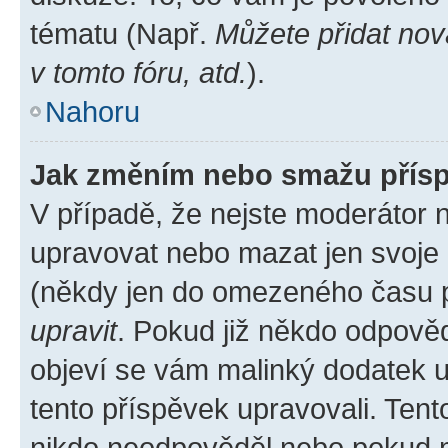
tématu (Např.
Můžete přidat nov
v tomto fóru, atd.
).
Nahoru
Jak změním nebo smažu přís
V případě, že nejste moderátor 
upravovat nebo mazat jen svoje 
(někdy jen do omezeného času po
upravit
. Pokud již někdo odpověd
objeví se vám malinký dodatek u 
tento příspěvek upravovali. Ten
nikdo neodpověděl nebo pokud mo