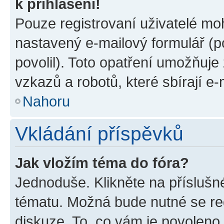
k přihlášení!
Pouze registrovaní uživatelé moh
nastavený e-mailový formulář (p
povolil). Toto opatření umožňuj
vzkazů a robotů, které sbírají e
Nahoru
Vkládání příspěvků
Jak vložím téma do fóra?
Jednoduše. Klikněte na příslušn
tématu. Možná bude nutné se reg
diskuze. To, co vám je povoleno