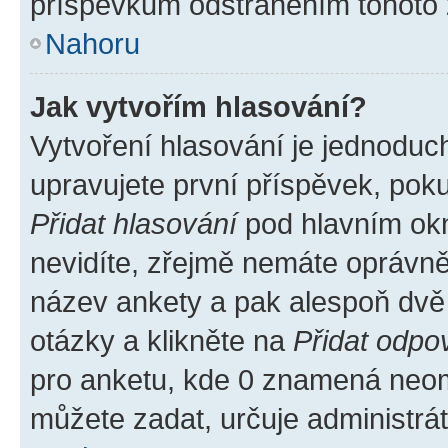
příspěvkům odstraněním tohoto z
Nahoru
Jak vytvořím hlasování?
Vytvoření hlasování je jednoduc
upravujete první příspěvek, poku
Přidat hlasování
pod hlavním okn
nevidíte, zřejmě nemáte oprávněn
název ankety a pak alespoň dvě
otázky a klikněte na
Přidat odpo
pro anketu, kde 0 znamená neom
můžete zadat, určuje administrá