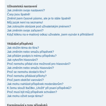
Uživatelská nastavení
Jak změním svoje nastavení?
Časy jsou špatně!
Změnil jsem časové pásmo, ale je to stále špatně!
Můj jazyk není na seznamu!
Jak zobrazím obrázek pod uživatelským jménem?
Jak změním svoje zařazení?
Když kliknu na e-mailový odkaz uživatele, jsem vyzván k přihlášení!
Vkládání příspěvků
Jak vložím téma do fóra?
Jak změním nebo smažu příspěvek?
Jak přidám podpis k mému příspěvku?
Jak vytvořím hlasování?
Proč nemohu přidat více možností pro hlasování?
Jak změním nebo smažu hlasování?
Proč se nemohu dostat k fóru?
Proč nemohu přidávat přílohy?
Proč jsem obdržel varování?
Jak mohu nahlásit příspěvek moderátorům?
K čemu slouží tlačítko „Uložit“ při psaní příspěvků?
Proč musí být můj příspěvek schválen?
Jak mohu oživit svoje téma?
Formátování a typy příspěvků