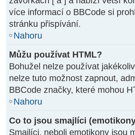
závorkách [ a ] a nabízí větší ko
více informací o BBCode si proh
stránku přispívání.
Nahoru
Můžu používat HTML?
Bohužel nelze používat jakékoli
nelze tuto možnost zapnout, adm
BBCode značky, které mohou HT
Nahoru
Co to jsou smajlíci (emotikon
Smajlíci, neboli emotikony jsou 