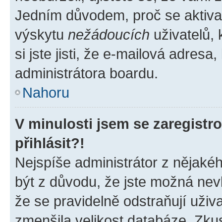
Jedním důvodem, proč se aktiva
výskytu
nežádoucích
uživatelů, 
si jste jisti, že e-mailová adresa,
administrátora boardu.
Nahoru
V minulosti jsem se zaregist
přihlásit?!
Nejspíše administrátor z nějaké
být z důvodu, že jste možná nevl
že se pravidelně odstraňují uživa
zmenšila velikost databáze. Zkus