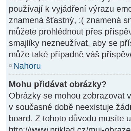
používají k vyjádření výrazu emo
znamená šťastný, :( znamená sm
můžete prohlédnout přes příspěv
smajlíky nezneužívat, aby se př
může také případně váš příspěv
Nahoru
Mohu přidávat obrázky?
Obrázky se mohou zobrazovat ve
v současné době neexistuje žád
board. Z tohoto důvodu musíte u
http://www.priklad.cz/muj-obraz