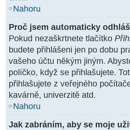
Nahoru
Proč jsem automaticky odhlá
Pokud nezaškrtnete tlačítko
Přih
budete přihlášeni jen po dobu pr
vašeho účtu někým jiným. Abyste 
políčko, když se přihlašujete. 
přihlašujete z veřejného počítač
kavárně, univerzitě atd.
Nahoru
Jak zabráním, aby se moje už