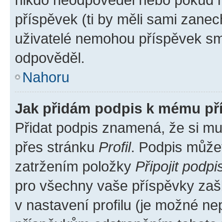
příspěvek (ti by měli sami zanec
uživatelé nemohou příspěvek sma
odpověděl.
Nahoru
Jak přidám podpis k mému př
Přidat podpis znamená, že si mus
přes stránku
Profil
. Podpis může
zatržením položky
Připojit podpi
pro všechny vaše příspěvky zašk
v nastavení profilu (je možné n