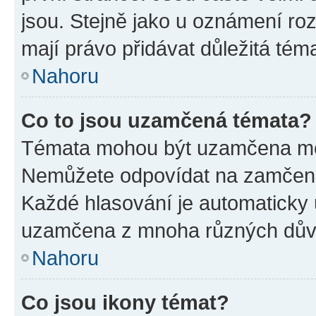
jsou. Stejně jako u oznámení rozh
mají právo přidávat důležitá tém
Nahoru
Co to jsou uzamčená témata?
Témata mohou být uzamčena mo
Nemůžete odpovídat na zamčená 
Každé hlasování je automatick
uzamčena z mnoha různých dův
Nahoru
Co jsou ikony témat?