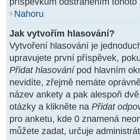
příspěvkům odstraněním tohoto z
Nahoru
Jak vytvořím hlasování?
Vytvoření hlasování je jednoduc
upravujete první příspěvek, poku
Přidat hlasování
pod hlavním okn
nevidíte, zřejmě nemáte oprávněn
název ankety a pak alespoň dvě
otázky a klikněte na
Přidat odpo
pro anketu, kde 0 znamená neom
můžete zadat, určuje administrá