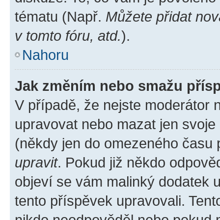
tématu (Např.
Můžete přidat nov
v tomto fóru, atd.
).
Nahoru
Jak změním nebo smažu přís
V případě, že nejste moderátor 
upravovat nebo mazat jen svoje 
(někdy jen do omezeného času po
upravit
. Pokud již někdo odpověd
objeví se vám malinký dodatek u 
tento příspěvek upravovali. Ten
nikdo neodpověděl nebo pokud mo