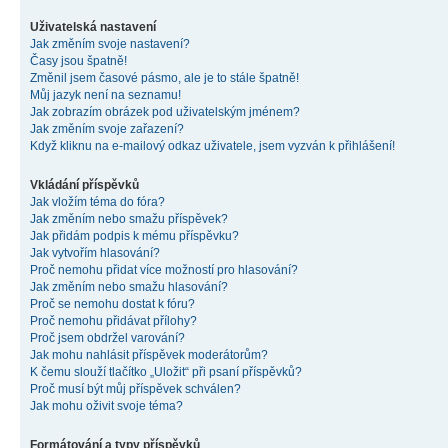
Uživatelská nastavení
Jak změním svoje nastavení?
Časy jsou špatně!
Změnil jsem časové pásmo, ale je to stále špatně!
Můj jazyk není na seznamu!
Jak zobrazím obrázek pod uživatelským jménem?
Jak změním svoje zařazení?
Když kliknu na e-mailový odkaz uživatele, jsem vyzván k přihlášení!
Vkládání příspěvků
Jak vložím téma do fóra?
Jak změním nebo smažu příspěvek?
Jak přidám podpis k mému příspěvku?
Jak vytvořím hlasování?
Proč nemohu přidat více možností pro hlasování?
Jak změním nebo smažu hlasování?
Proč se nemohu dostat k fóru?
Proč nemohu přidávat přílohy?
Proč jsem obdržel varování?
Jak mohu nahlásit příspěvek moderátorům?
K čemu slouží tlačítko „Uložit“ při psaní příspěvků?
Proč musí být můj příspěvek schválen?
Jak mohu oživit svoje téma?
Formátování a typy příspěvků