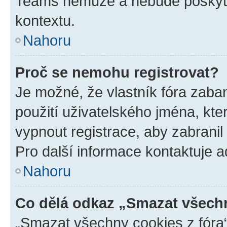
Teams nemůže a nebude poskyto
kontextu.
Nahoru
Proč se nemohu registrovat?
Je možné, že vlastník fóra zaba
použití uživatelského jména, které
vypnout registrace, aby zabrani
Pro další informace kontaktuje ad
Nahoru
Co dělá odkaz „Smazat všechn
„Smazat všechny cookies z fóra“