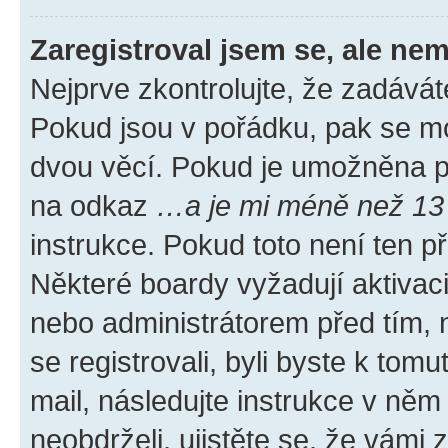
Zaregistroval jsem se, ale nem
Nejprve zkontrolujte, že zadávát
Pokud jsou v pořádku, pak se mo
dvou věcí. Pokud je umožněna pod
na odkaz
…a je mi méně než 13 
instrukce. Pokud toto není ten p
Některé boardy vyžadují aktivac
nebo administrátorem před tím, n
se registrovali, byli byste k tom
mail, následujte instrukce v něm
neobdrželi, ujistěte se, že vámi