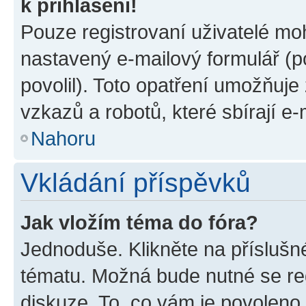
k přihlášení!
Pouze registrovaní uživatelé moh
nastavený e-mailový formulář (p
povolil). Toto opatření umožňuj
vzkazů a robotů, které sbírají e
Nahoru
Vkládání příspěvků
Jak vložím téma do fóra?
Jednoduše. Klikněte na příslušn
tématu. Možná bude nutné se reg
diskuze. To, co vám je povoleno