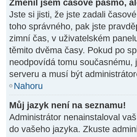
Změnil jsem časové pásmo, ale
Jste si jisti, že jste zadali časo
toho správného, pak jste pravdě
zimní čas, v uživatelském pane
těmito dvěma časy. Pokud po s
neodpovídá tomu současnému, j
serveru a musí být administráto
Nahoru
Můj jazyk není na seznamu!
Administrátor nenainstaloval vaši
do vašeho jazyka. Zkuste admini