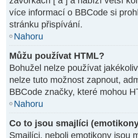
závorkách [ a ] a nabízí větší ko
více informací o BBCode si proh
stránku přispívání.
Nahoru
Můžu používat HTML?
Bohužel nelze používat jakékoli
nelze tuto možnost zapnout, adm
BBCode značky, které mohou HT
Nahoru
Co to jsou smajlíci (emotikon
Smajlíci, neboli emotikony jsou 