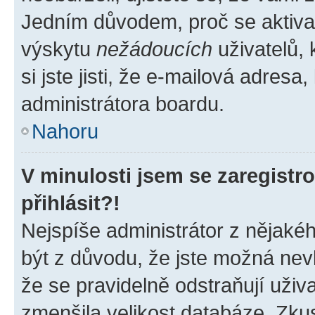
Jedním důvodem, proč se aktiva
výskytu
nežádoucích
uživatelů, 
si jste jisti, že e-mailová adresa,
administrátora boardu.
Nahoru
V minulosti jsem se zaregist
přihlásit?!
Nejspíše administrátor z nějaké
být z důvodu, že jste možná nevl
že se pravidelně odstraňují uživa
zmenšila velikost databáze. Zkus