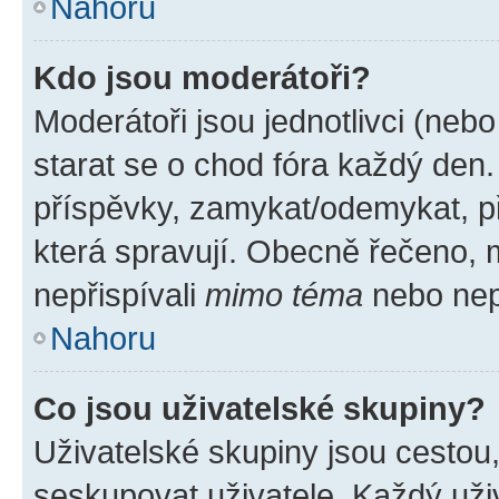
Nahoru
Kdo jsou moderátoři?
Moderátoři jsou jednotlivci (nebo 
starat se o chod fóra každý den
příspěvky, zamykat/odemykat, p
která spravují. Obecně řečeno, m
nepřispívali
mimo téma
nebo nepř
Nahoru
Co jsou uživatelské skupiny?
Uživatelské skupiny jsou cestou
seskupovat uživatele. Každý uživ