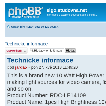
elgo.studovna.net
informace o bastleni, soucastkach a jinem...:-)
Obsah fóra
‹
LED
‹
10W 10-12V 900mA
Technicke informace
Odeslat odpověď
Technicke informace
od
jarda5
» pon 27. kvě 2013 11:49:20
This is a brand new 10 Watt High Power 
making light sources for video camera, fi
and so on.
Product Number: RDC-LE14109
Product Name: 1pcs High Brightness 1