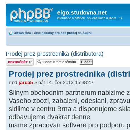
elgo.studovna.net
informace o bastleni, soucastkach a jinem...:-)
Obsah fóra
‹
Vase nabidky pro nas prodej na Aukru
Prodej prez prostrednika (distributora)
Odeslat odpověď
Prodej prez prostrednika (distr
od
jarda5
» pát 14. čer 2013 15:38:47
Silnym obchodnim partnerum nabizime z
Vaseho zbozi, zabaleni, odeslani, zpravu
sidlime v centru Brna a disponujeme s
odbavujeme dvakrat denne
mame zpracovan softvare pro podporu p