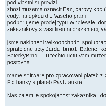
pod vlastni suprevizi
zbozi muzeme oznacit Ean, carovy kod (
cody, nalepkou dle Vaseho prani
podporujeme prodej typu Wholesale, do
zakaznikovy s vasi firemni prezentaci, va
jsme nakloneni velkoobchodni spoluprac
spratelene ucty Jarda_brno1, Baterie_ko
BaterkyBrno .... u techto uctu Vam muz
postovne
mame software pro zpracovani plateb z 
Fio banky a plateb PayU aukra.
Nas zajem je spokojenost zakaznika i do