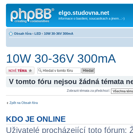
elgo.studovna.net
informace o bastleni, soucastkach a jinem...:-)
Obsah fóra
‹
LED
‹
10W 30-36V 300mA
10W 30-36V 300mA
Odeslat nové téma
V tomto fóru nejsou žádná témata n
Zobrazit témata za předchozí:
Zpět na Obsah fóra
KDO JE ONLINE
Uživatelé procházející toto fórum: 