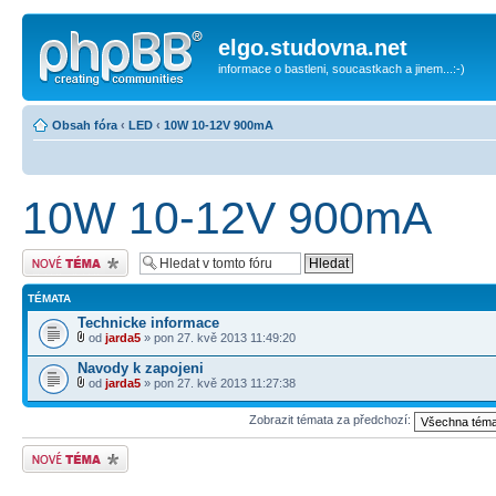
elgo.studovna.net
informace o bastleni, soucastkach a jinem...:-)
Obsah fóra
‹
LED
‹
10W 10-12V 900mA
10W 10-12V 900mA
Odeslat nové téma
TÉMATA
Technicke informace
od
jarda5
» pon 27. kvě 2013 11:49:20
Navody k zapojeni
od
jarda5
» pon 27. kvě 2013 11:27:38
Zobrazit témata za předchozí:
Odeslat nové téma