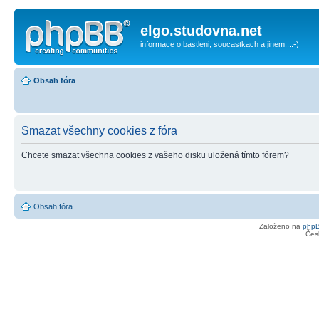
elgo.studovna.net
informace o bastleni, soucastkach a jinem...:-)
Obsah fóra
Smazat všechny cookies z fóra
Chcete smazat všechna cookies z vašeho disku uložená tímto fórem?
Obsah fóra
Založeno na
php
Čes