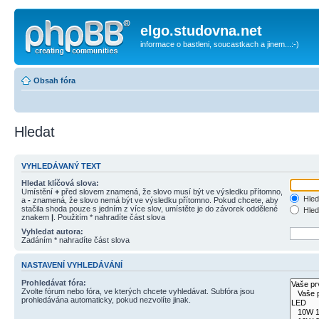
elgo.studovna.net
informace o bastleni, soucastkach a jinem...:-)
Obsah fóra
Hledat
VYHLEDÁVANÝ TEXT
Hledat klíčová slova:
Umístění
+
před slovem znamená, že slovo musí být ve výsledku přítomno,
Hled
a
-
znamená, že slovo nemá být ve výsledku přítomno. Pokud chcete, aby
stačila shoda pouze s jedním z více slov, umístěte je do závorek oddělené
Hled
znakem
|
. Použitím * nahradíte část slova
Vyhledat autora:
Zadáním * nahradíte část slova
NASTAVENÍ VYHLEDÁVÁNÍ
Prohledávat fóra:
Zvolte fórum nebo fóra, ve kterých chcete vyhledávat. Subfóra jsou
prohledávána automaticky, pokud nezvolíte jinak.