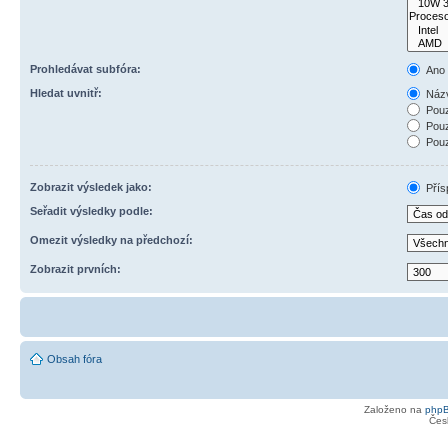
Prohledávat subfóra:
Ano
Hledat uvnitř:
Názv
Pouz
Pouz
Pouz
Zobrazit výsledek jako:
Přís
Seřadit výsledky podle:
Omezit výsledky na předchozí:
Zobrazit prvních:
Obsah fóra
Založeno na
php
Čes