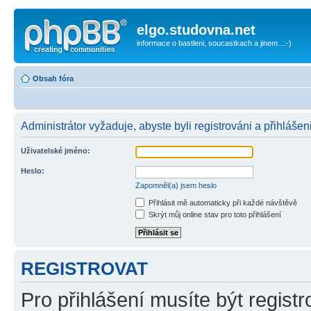
elgo.studovna.net
informace o bastleni, soucastkach a jinem...:-)
Obsah fóra
Administrátor vyžaduje, abyste byli registrováni a přihlášeni
Uživatelské jméno:
Heslo:
Zapomněl(a) jsem heslo
Přihlásit mě automaticky při každé návštěvě
Skrýt můj online stav pro toto přihlášení
REGISTROVAT
Pro přihlášení musíte být registr