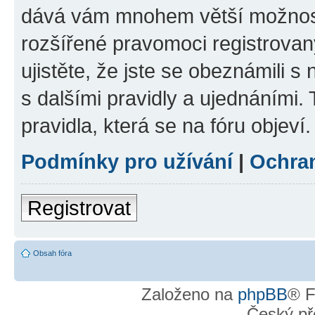
dává vám mnohem větší možnosti
rozšířené pravomoci registrovan
ujistěte, že jste se obeznámili s
s dalšími pravidly a ujednáními. T
pravidla, která se na fóru objeví.
Podmínky pro užívání
|
Ochra
Registrovat
Obsah fóra
Založeno na
phpBB
® F
Český př