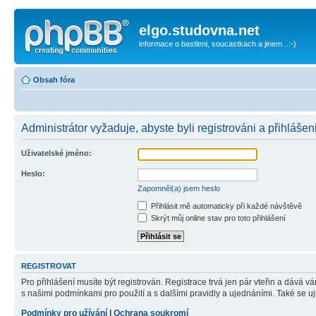
elgo.studovna.net
informace o bastleni, soucastkach a jinem...:-)
Obsah fóra
Administrátor vyžaduje, abyste byli registrováni a přihlášen
Uživatelské jméno:
Heslo:
Zapomněl(a) jsem heslo
Přihlásit mě automaticky při každé návštěvě
Skrýt můj online stav pro toto přihlášení
REGISTROVAT
Pro přihlášení musíte být registrován. Registrace trvá jen pár vteřin a dává 
s našimi podmínkami pro použití a s dalšími pravidly a ujednáními. Také se ujist
Podmínky pro užívání
|
Ochrana soukromí