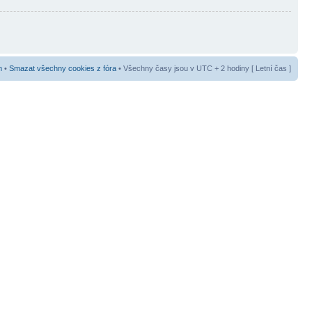
m
•
Smazat všechny cookies z fóra
• Všechny časy jsou v UTC + 2 hodiny [ Letní čas ]