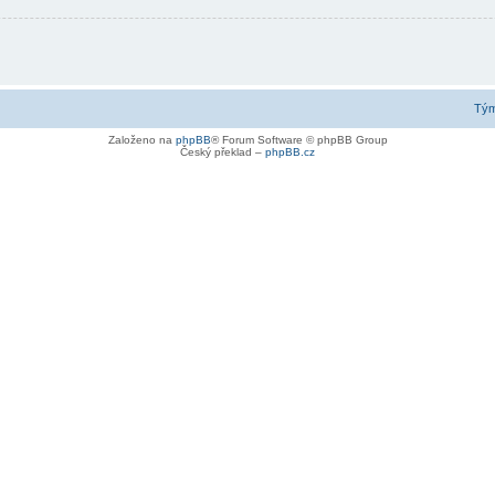
Tý
Založeno na
phpBB
® Forum Software © phpBB Group
Český překlad –
phpBB.cz