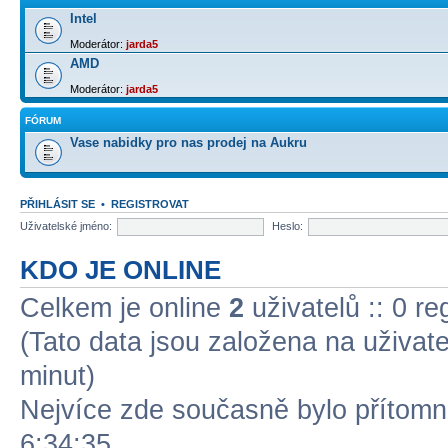
Intel
Moderátor:
jarda5
AMD
Moderátor:
jarda5
FÓRUM
Vase nabidky pro nas prodej na Aukru
PŘIHLÁSIT SE
•
REGISTROVAT
Uživatelské jméno:
Heslo:
KDO JE ONLINE
Celkem je online
2
uživatelů :: 0 r
(Tato data jsou založena na uživatel
minut)
Nejvíce zde současně bylo přítom
6:34:35