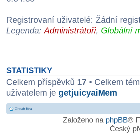
Registrovaní uživatelé: Žádní regis
Legenda:
Administrátoři
,
Globální 
STATISTIKY
Celkem příspěvků
17
• Celkem té
uživatelem je
getjuicyaiMem
Obsah fóra
Založeno na
phpBB
® F
Český př