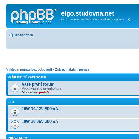
elgo.studovna.net
informace o bastleni, soucastkach a jinem...:-)
Obsah fóra
Vyhledat témata bez odpovědí
•
Zobrazit aktivní témata
VAŠE PRVNÍ KATEGORIE
Vaše první fórum
Popis vašeho prvního fóra.
Moderátor:
jarda5
LED
10W 10-12V 900mA
10W 30-36V 300mA
PROCESORY