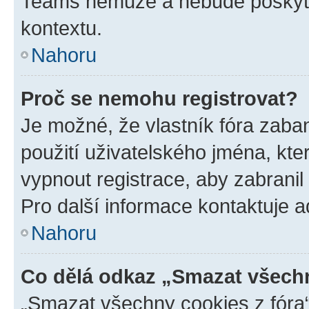
Teams nemůže a nebude poskyto
kontextu.
Nahoru
Proč se nemohu registrovat?
Je možné, že vlastník fóra zaba
použití uživatelského jména, které
vypnout registrace, aby zabrani
Pro další informace kontaktuje ad
Nahoru
Co dělá odkaz „Smazat všechn
„Smazat všechny cookies z fóra“