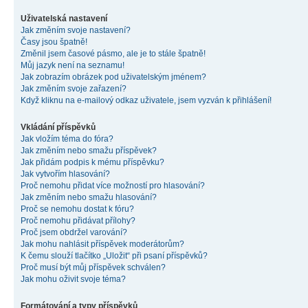
Uživatelská nastavení
Jak změním svoje nastavení?
Časy jsou špatně!
Změnil jsem časové pásmo, ale je to stále špatně!
Můj jazyk není na seznamu!
Jak zobrazím obrázek pod uživatelským jménem?
Jak změním svoje zařazení?
Když kliknu na e-mailový odkaz uživatele, jsem vyzván k přihlášení!
Vkládání příspěvků
Jak vložím téma do fóra?
Jak změním nebo smažu příspěvek?
Jak přidám podpis k mému příspěvku?
Jak vytvořím hlasování?
Proč nemohu přidat více možností pro hlasování?
Jak změním nebo smažu hlasování?
Proč se nemohu dostat k fóru?
Proč nemohu přidávat přílohy?
Proč jsem obdržel varování?
Jak mohu nahlásit příspěvek moderátorům?
K čemu slouží tlačítko „Uložit“ při psaní příspěvků?
Proč musí být můj příspěvek schválen?
Jak mohu oživit svoje téma?
Formátování a typy příspěvků