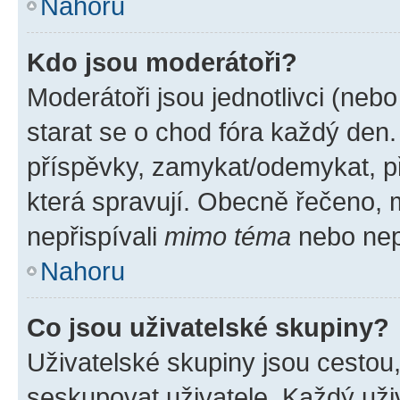
Nahoru
Kdo jsou moderátoři?
Moderátoři jsou jednotlivci (nebo 
starat se o chod fóra každý den
příspěvky, zamykat/odemykat, p
která spravují. Obecně řečeno, m
nepřispívali
mimo téma
nebo nepř
Nahoru
Co jsou uživatelské skupiny?
Uživatelské skupiny jsou cestou
seskupovat uživatele. Každý uživ