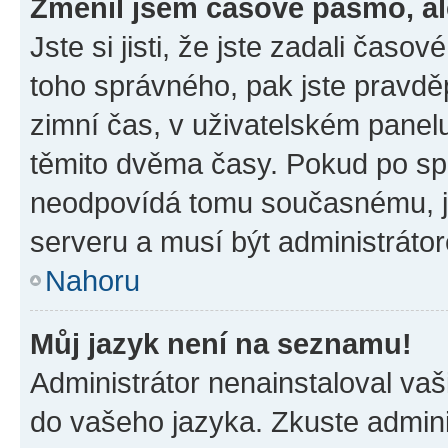
Změnil jsem časové pásmo, ale
Jste si jisti, že jste zadali časo
toho správného, pak jste pravdě
zimní čas, v uživatelském pane
těmito dvěma časy. Pokud po s
neodpovídá tomu současnému, j
serveru a musí být administráto
Nahoru
Můj jazyk není na seznamu!
Administrátor nenainstaloval vaši
do vašeho jazyka. Zkuste admini