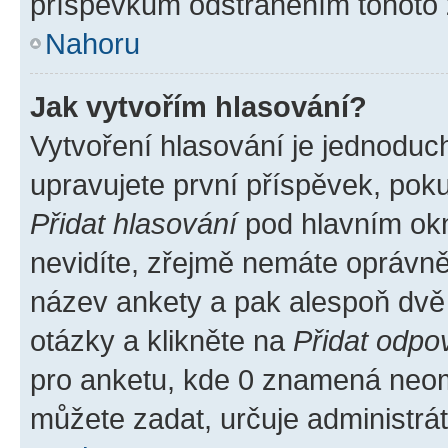
příspěvkům odstraněním tohoto z
Nahoru
Jak vytvořím hlasování?
Vytvoření hlasování je jednoduc
upravujete první příspěvek, poku
Přidat hlasování
pod hlavním okn
nevidíte, zřejmě nemáte oprávněn
název ankety a pak alespoň dvě
otázky a klikněte na
Přidat odpo
pro anketu, kde 0 znamená neom
můžete zadat, určuje administrá