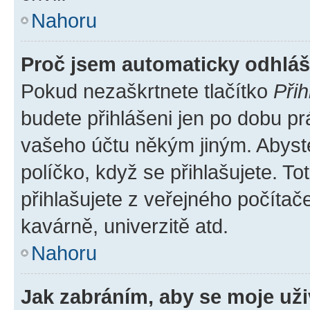
Nahoru
Proč jsem automaticky odhlá
Pokud nezaškrtnete tlačítko
Přih
budete přihlášeni jen po dobu pr
vašeho účtu někým jiným. Abyste 
políčko, když se přihlašujete. 
přihlašujete z veřejného počítač
kavárně, univerzitě atd.
Nahoru
Jak zabráním, aby se moje už