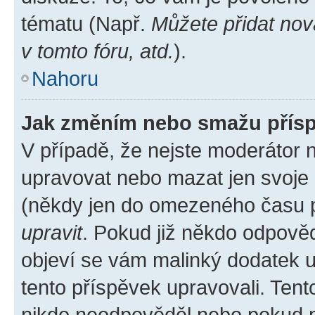
tématu (Např.
Můžete přidat nov
v tomto fóru, atd.
).
Nahoru
Jak změním nebo smažu přís
V případě, že nejste moderátor 
upravovat nebo mazat jen svoje 
(někdy jen do omezeného času po
upravit
. Pokud již někdo odpověd
objeví se vám malinký dodatek u 
tento příspěvek upravovali. Ten
nikdo neodpověděl nebo pokud mo