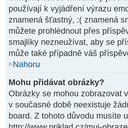
používají k vyjádření výrazu emo
znamená šťastný, :( znamená sm
můžete prohlédnout přes příspěv
smajlíky nezneužívat, aby se př
může také případně váš příspěv
Nahoru
Mohu přidávat obrázky?
Obrázky se mohou zobrazovat ve
v současné době neexistuje žád
board. Z tohoto důvodu musíte u
http://www.priklad.cz/muj-obraz