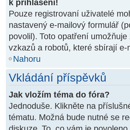
k přihlášení!
Pouze registrovaní uživatelé moh
nastavený e-mailový formulář (p
povolil). Toto opatření umožňuj
vzkazů a robotů, které sbírají e
Nahoru
Vkládání příspěvků
Jak vložím téma do fóra?
Jednoduše. Klikněte na příslušn
tématu. Možná bude nutné se reg
diskuze. To, co vám je povoleno