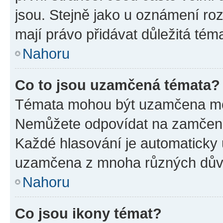
jsou. Stejně jako u oznámení rozh
mají právo přidávat důležitá tém
Nahoru
Co to jsou uzamčená témata?
Témata mohou být uzamčena mo
Nemůžete odpovídat na zamčená 
Každé hlasování je automatick
uzamčena z mnoha různých dův
Nahoru
Co jsou ikony témat?