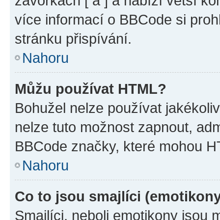
závorkách [ a ] a nabízí větší ko
více informací o BBCode si proh
stránku přispívání.
Nahoru
Můžu používat HTML?
Bohužel nelze používat jakékoli
nelze tuto možnost zapnout, adm
BBCode značky, které mohou HT
Nahoru
Co to jsou smajlíci (emotikon
Smajlíci, neboli emotikony jsou 