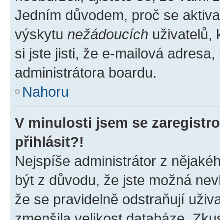
Jedním důvodem, proč se aktiva
výskytu
nežádoucích
uživatelů, 
si jste jisti, že e-mailová adresa,
administrátora boardu.
Nahoru
V minulosti jsem se zaregist
přihlásit?!
Nejspíše administrátor z nějaké
být z důvodu, že jste možná nevl
že se pravidelně odstraňují uživa
zmenšila velikost databáze. Zkus