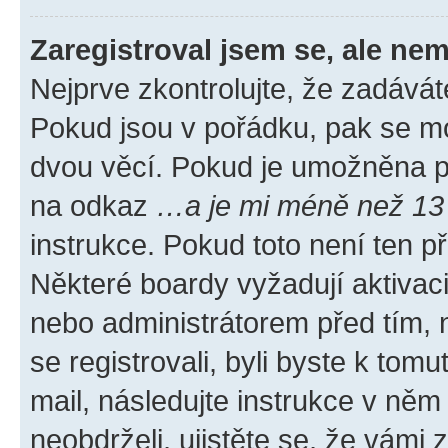
Zaregistroval jsem se, ale nem
Nejprve zkontrolujte, že zadávát
Pokud jsou v pořádku, pak se mo
dvou věcí. Pokud je umožněna pod
na odkaz
…a je mi méně než 13 
instrukce. Pokud toto není ten p
Některé boardy vyžadují aktivac
nebo administrátorem před tím, n
se registrovali, byli byste k tom
mail, následujte instrukce v něm
neobdrželi, ujistěte se, že vámi