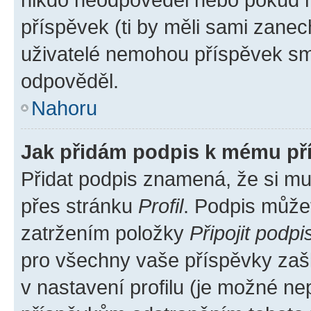
příspěvek (ti by měli sami zanec
uživatelé nemohou příspěvek sma
odpověděl.
Nahoru
Jak přidám podpis k mému př
Přidat podpis znamená, že si mus
přes stránku
Profil
. Podpis může
zatržením položky
Připojit podpi
pro všechny vaše příspěvky zašk
v nastavení profilu (je možné n