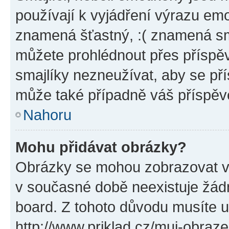
používají k vyjádření výrazu emo
znamená šťastný, :( znamená sm
můžete prohlédnout přes příspěv
smajlíky nezneužívat, aby se př
může také případně váš příspěv
Nahoru
Mohu přidávat obrázky?
Obrázky se mohou zobrazovat ve
v současné době neexistuje žád
board. Z tohoto důvodu musíte u
http://www.priklad.cz/muj-obraz