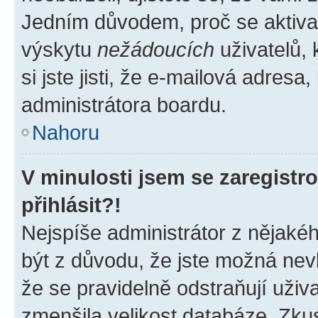
Jedním důvodem, proč se aktiva
výskytu
nežádoucích
uživatelů, 
si jste jisti, že e-mailová adresa,
administrátora boardu.
Nahoru
V minulosti jsem se zaregist
přihlásit?!
Nejspíše administrátor z nějaké
být z důvodu, že jste možná nevl
že se pravidelně odstraňují uživa
zmenšila velikost databáze. Zkus