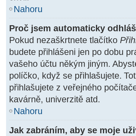
Nahoru
Proč jsem automaticky odhlá
Pokud nezaškrtnete tlačítko
Přih
budete přihlášeni jen po dobu pr
vašeho účtu někým jiným. Abyste 
políčko, když se přihlašujete. 
přihlašujete z veřejného počítač
kavárně, univerzitě atd.
Nahoru
Jak zabráním, aby se moje už