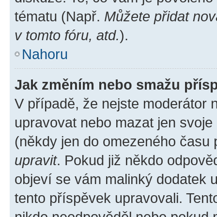
tématu (Např.
Můžete přidat nov
v tomto fóru, atd.
).
Nahoru
Jak změním nebo smažu přís
V případě, že nejste moderátor 
upravovat nebo mazat jen svoje 
(někdy jen do omezeného času po
upravit
. Pokud již někdo odpověd
objeví se vám malinký dodatek u 
tento příspěvek upravovali. Ten
nikdo neodpověděl nebo pokud mo