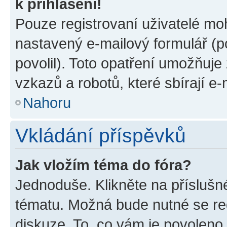
k přihlášení!
Pouze registrovaní uživatelé moh
nastavený e-mailový formulář (p
povolil). Toto opatření umožňuj
vzkazů a robotů, které sbírají e
Nahoru
Vkládání příspěvků
Jak vložím téma do fóra?
Jednoduše. Klikněte na příslušn
tématu. Možná bude nutné se reg
diskuze. To, co vám je povoleno