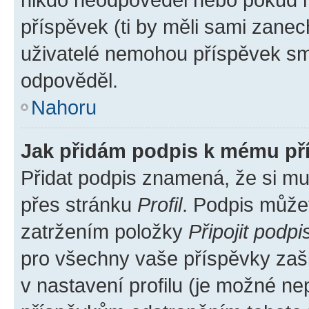
příspěvek (ti by měli sami zanec
uživatelé nemohou příspěvek sma
odpověděl.
Nahoru
Jak přidám podpis k mému př
Přidat podpis znamená, že si mus
přes stránku
Profil
. Podpis může
zatržením položky
Připojit podpi
pro všechny vaše příspěvky zašk
v nastavení profilu (je možné n