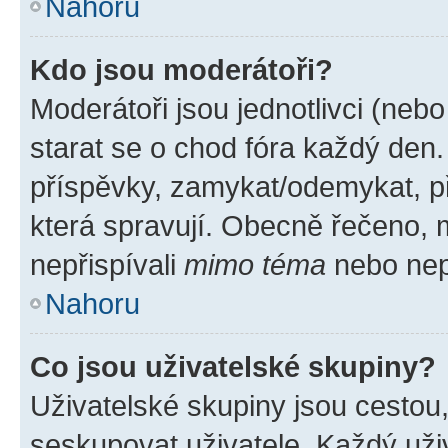
Nahoru
Kdo jsou moderátoři?
Moderátoři jsou jednotlivci (nebo 
starat se o chod fóra každý den
příspěvky, zamykat/odemykat, p
která spravují. Obecně řečeno, m
nepřispívali
mimo téma
nebo nepř
Nahoru
Co jsou uživatelské skupiny?
Uživatelské skupiny jsou cestou
seskupovat uživatele. Každý uživ