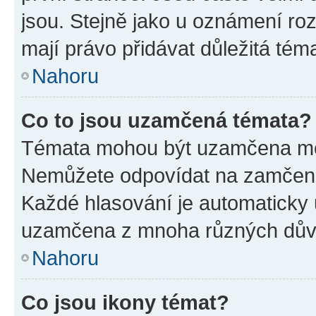
jsou. Stejně jako u oznámení rozh
mají právo přidávat důležitá tém
Nahoru
Co to jsou uzamčená témata?
Témata mohou být uzamčena mo
Nemůžete odpovídat na zamčená 
Každé hlasování je automatick
uzamčena z mnoha různých dův
Nahoru
Co jsou ikony témat?