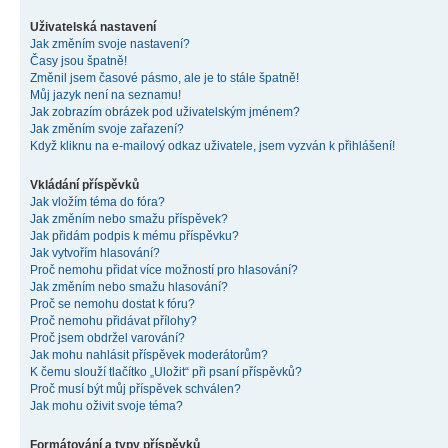
Uživatelská nastavení
Jak změním svoje nastavení?
Časy jsou špatně!
Změnil jsem časové pásmo, ale je to stále špatně!
Můj jazyk není na seznamu!
Jak zobrazím obrázek pod uživatelským jménem?
Jak změním svoje zařazení?
Když kliknu na e-mailový odkaz uživatele, jsem vyzván k přihlášení!
Vkládání příspěvků
Jak vložím téma do fóra?
Jak změním nebo smažu příspěvek?
Jak přidám podpis k mému příspěvku?
Jak vytvořím hlasování?
Proč nemohu přidat více možností pro hlasování?
Jak změním nebo smažu hlasování?
Proč se nemohu dostat k fóru?
Proč nemohu přidávat přílohy?
Proč jsem obdržel varování?
Jak mohu nahlásit příspěvek moderátorům?
K čemu slouží tlačítko „Uložit“ při psaní příspěvků?
Proč musí být můj příspěvek schválen?
Jak mohu oživit svoje téma?
Formátování a typy příspěvků