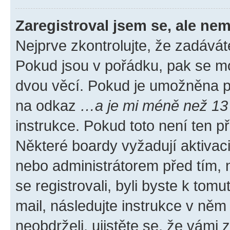
Zaregistroval jsem se, ale nem
Nejprve zkontrolujte, že zadávát
Pokud jsou v pořádku, pak se mo
dvou věcí. Pokud je umožněna pod
na odkaz
…a je mi méně než 13 
instrukce. Pokud toto není ten p
Některé boardy vyžadují aktivac
nebo administrátorem před tím, n
se registrovali, byli byste k tom
mail, následujte instrukce v něm
neobdrželi, ujistěte se, že vámi