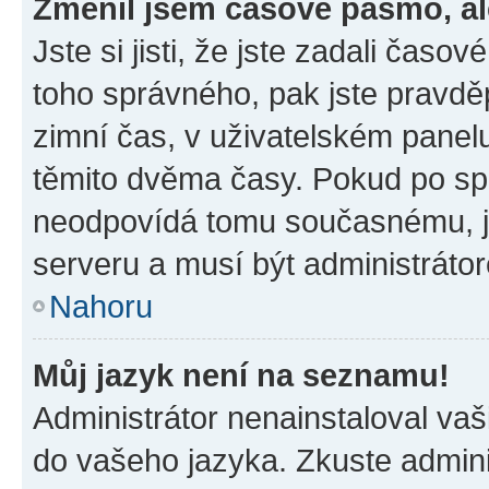
Změnil jsem časové pásmo, ale
Jste si jisti, že jste zadali časo
toho správného, pak jste pravdě
zimní čas, v uživatelském pane
těmito dvěma časy. Pokud po s
neodpovídá tomu současnému, j
serveru a musí být administráto
Nahoru
Můj jazyk není na seznamu!
Administrátor nenainstaloval vaši
do vašeho jazyka. Zkuste admini