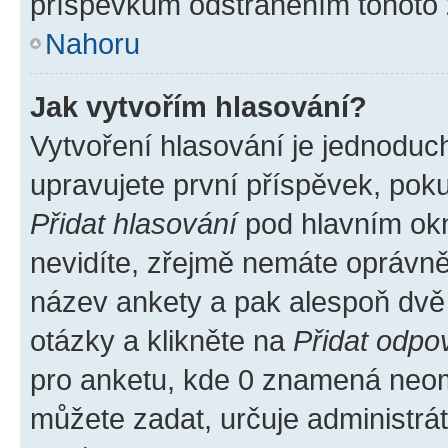
příspěvkům odstraněním tohoto z
Nahoru
Jak vytvořím hlasování?
Vytvoření hlasování je jednoduc
upravujete první příspěvek, poku
Přidat hlasování
pod hlavním okn
nevidíte, zřejmě nemáte oprávněn
název ankety a pak alespoň dvě
otázky a klikněte na
Přidat odpo
pro anketu, kde 0 znamená neom
můžete zadat, určuje administrá