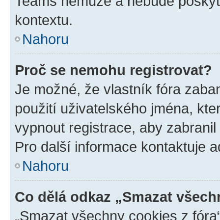
Teams nemůže a nebude poskyto
kontextu.
Nahoru
Proč se nemohu registrovat?
Je možné, že vlastník fóra zaba
použití uživatelského jména, které
vypnout registrace, aby zabrani
Pro další informace kontaktuje ad
Nahoru
Co dělá odkaz „Smazat všechn
„Smazat všechny cookies z fóra“