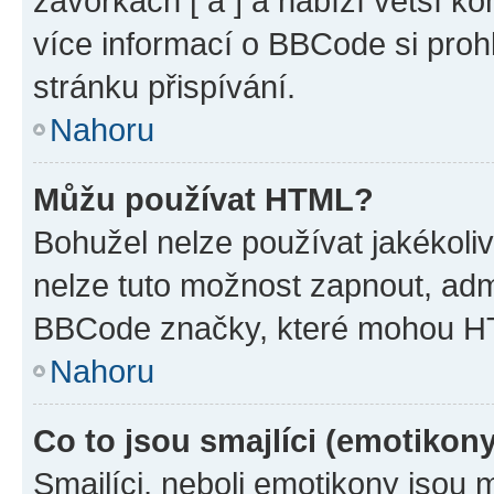
závorkách [ a ] a nabízí větší ko
více informací o BBCode si proh
stránku přispívání.
Nahoru
Můžu používat HTML?
Bohužel nelze používat jakékoli
nelze tuto možnost zapnout, adm
BBCode značky, které mohou HT
Nahoru
Co to jsou smajlíci (emotikon
Smajlíci, neboli emotikony jsou 